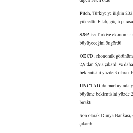
Fitch
, Türkiye'ye ilişkin 20
yükseltti. Fitch, güçlü paras
S&P
ise Türkiye ekonomisin
büyüyeceğini öngördü.
OECD
, ekonomik görünüme 
2,9’dan 5,9'a çıkardı ve dah
beklentisini yüzde 3 olarak be
UNCTAD
da mart ayında ya
büyüme beklentisini yüzde 2
bıraktı.
Son olarak Dünya Bankası, e
çıkardı.