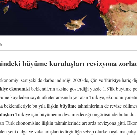
e
indeki büyüme kuruluşları revizyona zorla
Türkiye
ekonomiyi sert şekilde darbe indirdiği 2020'de, Çin ve
hariç d
kiye ekonomisi
beklentilerin aksine gösterdiği yüzde 1,8'lik büyüme pe
üyüme kaydeden sayılı ülkeler arasında yer alan Türkiye, ekonomi yönetim
büyüme
a beklentileriyle bu yıla ilişkin
tahminlerinin de revize edilmes
luşları
Türkiye için büyümenin devam edeceği öngörüsünde bulundu. 
arı Türk ekonomisine ilişkin tahminlerinde art arda revizyona gitti. Eko
en yeni dalga ve vaka artışları tedirginliğe sebep olurken aşılama çalış