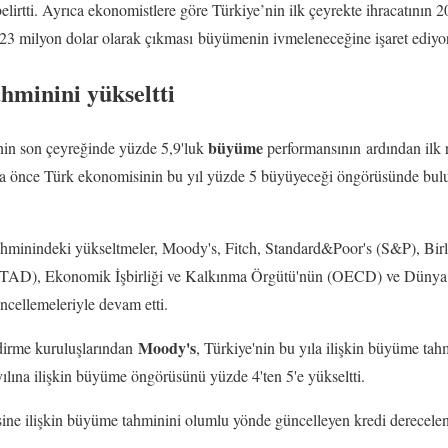
elirtti. Ayrıca ekonomistlere göre Türkiye’nin ilk çeyrekte ihracatının 
 23 milyon dolar olarak çıkması büyümenin ivmeleneceğine işaret ediyor
hminini yükseltti
büyüme
nin son çeyreğinde yüzde 5,9'luk
performansının ardından ilk 
a önce Türk ekonomisinin bu yıl yüzde 5 büyüyeceği öngörüsünde bul
hminindeki yükseltmeler, Moody's, Fitch, Standard&Poor's (S&P), Birle
AD), Ekonomik İşbirliği ve Kalkınma Örgütü'nün (OECD) ve Dünya 
ncellemeleriyle devam etti.
Moody's
ndirme kuruluşlarından
, Türkiye'nin bu yıla ilişkin büyüme ta
yılına ilişkin büyüme öngörüsünü yüzde 4'ten 5'e yükseltti.
ne ilişkin büyüme tahminini olumlu yönde güncelleyen kredi derecelen