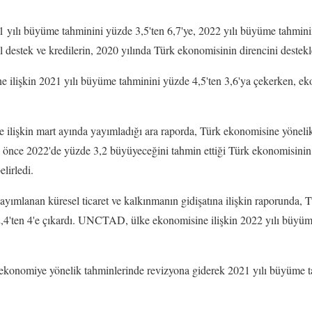
21 yılı büyüme tahminini yüzde 3,5'ten 6,7'ye, 2022 yılı büyüme tahminin
al destek ve kredilerin, 2020 yılında Türk ekonomisinin direncini destekled
e ilişkin 2021 yılı büyüme tahminini yüzde 4,5'ten 3,6'ya çekerken, e
ilişkin mart ayında yayımladığı ara raporda, Türk ekonomisine yöneli
a önce 2022'de yüzde 3,2 büyüyeceğini tahmin ettiği Türk ekonomisinin
lirledi.
yımlanan küresel ticaret ve kalkınmanın gidişatına ilişkin raporunda, T
,4'ten 4'e çıkardı. UNCTAD, ülke ekonomisine ilişkin 2022 yılı büyüme
konomiye yönelik tahminlerinde revizyona giderek 2021 yılı büyüme ta