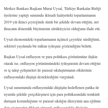
Merkez Bankası Başkanı Murat Uysal, Türkiye Bankalar Birliği
üyelerine yaptığı sunumda iktisadi faaliyetteki toparlanmanın
2019 yılı ikinci çeyreğinde ılımlı bir şekilde devam ettiğini, net
ihracatın dönemlik büyümenin sürükleyicisi olduğunu ifade etti.
Uysal ekonomideki toparlanmanın üçüncü çeyrekte sürdüğünü,
sektörel yayılımda bir miktar iyileşme gözlendiğini belirtti.
Başkan Uysal enflasyon ve para politikası görünümüne ilişkin
olarak ise, enflasyon görünümündeki iyileşmenin devam ettiğini
ve iç talep gelişmeleri ile parasal sıkılaştırmanın etkilerinin
enflasyondaki düşüşü desteklediğini vurguladı.
Uysal sunumunda enflasyondaki düşüşün hedeflenen patika ile
uyumlu şekilde gerçekleşmesi için para politikasındaki temkinli
duruşun korunduğunu ve parasal sıkılığın düzeyinin ana eğilime
dair göstergeler dikkate alınarak enflasyondaki düşüşün