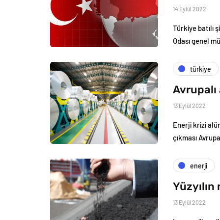
14 Eylül 2022
Türkiye batılı 
Odası genel m
türkiye
Avrupalı 
13 Eylül 2022
Enerji krizi al
çıkması Avrupa’
enerji
Yüzyılın
13 Eylül 2022