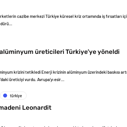
şirketlerin cazibe merkezi Türkiye küresel kriz ortamında iş fırsatları içi
üdürü…
alüminyum üreticileri Türkiye’ye yöneldi
üminyum krizini tetikledi Enerji krizinin alüminyum üzerindeki baskısı ar
daki üreticiyi vurdu. Avrupa’yı esir…
türkiye
 madeni Leonardit