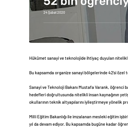
52 bin öğrenci
24 Şubat 2020
Hükümet
sanayi ve teknolojide ihtiyaç duyulan niteli
Bu kapsamda organize sanayi bölgelerinde 42’si özel t
Sanayi ve Teknoloji Bakanı Mustafa Varank, öğrenci baş
hedefleri doğrultusunda nitelikli insan kaynağının yet
okullarının teknik altyapılarını iyileştirmeye yönelik p
Milli Eğitim Bakanlığı ile imzalanan mesleki eğitim iş
yıl da devam ediyor. Bu kapsamda bugüne kadar öğrenci