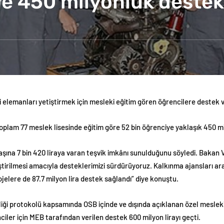
ye 450 milyonluk destek
kli elemanları yetiştirmek için mesleki eğitim gören öğrencilere deste
oplam 77 meslek lisesinde eğitim göre 52 bin öğrenciye yaklaşık 450 m
ına 7 bin 420 liraya varan teşvik imkânı sunulduğunu söyledi. Bakan Va
iştirilmesi amacıyla desteklerimizi sürdürüyoruz. Kalkınma ajansları ar
rojelere de 87.7 milyon lira destek sağlandı” diye konuştu.
birliği protokolü kapsamında OSB içinde ve dışında açıklanan özel meslek
ler için MEB tarafından verilen destek 600 milyon lirayı geçti.