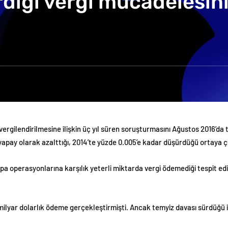
irdiği vergi mücadelesin
vergilendirilmesine ilişkin üç yıl süren soruşturmasını Ağustos 2016’d
r yapay olarak azalttığı, 2014’te yüzde 0.005’e kadar düşürdüğü ortaya ç
rupa operasyonlarına karşılık yeterli miktarda vergi ödemediği tespit edi
3 milyar dolarlık ödeme gerçekleştirmişti. Ancak temyiz davası sürdüğü i