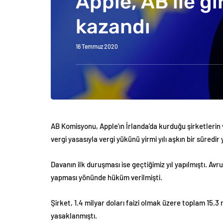
Apple, AB ile g
kazandı
16 Temmuz 2020
AB Komisyonu, Apple’ın İrlanda’da kurduğu şirketlerin 
vergi yasasıyla vergi yükünü yirmi yılı aşkın bir süredi
Davanın ilk duruşması ise geçtiğimiz yıl yapılmıştı. Av
yapması yönünde hüküm verilmişti.
Şirket, 1.4 milyar doları faizi olmak üzere toplam 15.
yasaklanmıştı.