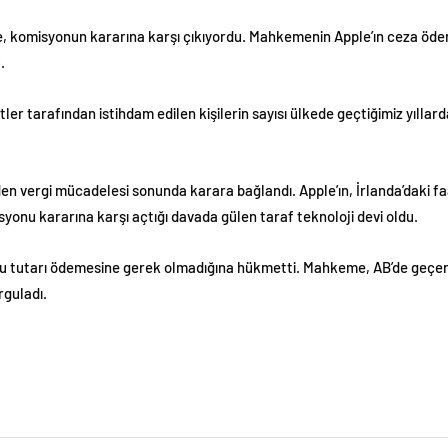
le, komisyonun kararına karşı çıkıyordu. Mahkemenin Apple’ın ceza öd
.
r tarafından istihdam edilen kişilerin sayısı ülkede geçtiğimiz yıllarda 
eden vergi mücadelesi sonunda karara bağlandı. Apple’ın, İrlanda’daki f
syonu kararına karşı açtığı davada gülen taraf teknoloji devi oldu.
 tutarı ödemesine gerek olmadığına hükmetti. Mahkeme, AB’de geçerli 
rguladı.