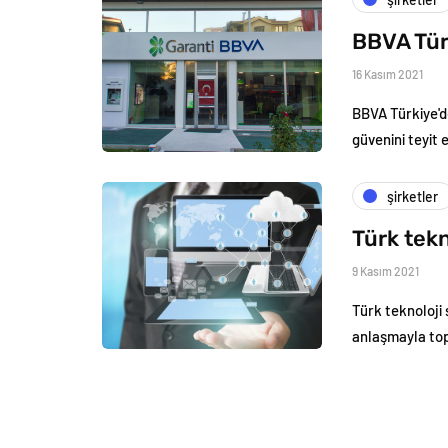
BBVA Tür
16 Kasım 2021
BBVA Türkiye'de
güvenini teyit e
şirketler
Türk tekn
9 Kasım 2021
Türk teknoloji ş
anlaşmayla t