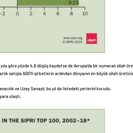
i yıla göre yüzde 4,8 düşüş kaydetse de Avrupa’da bir numaralı silah üret
arlık satışla ABD’li şirketlerin ardından dünyanın en büyük silah üreti
cılık ve Uzay Sanayii, bu yıl da listedeki yerlerini korudu.
yara ulaştı.