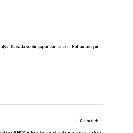
tralya, Kanada ve Singapur’dan birer şirket bulunuyor.
Sonraki
n’den ABD’yi kızdıracak siber savaş adımı