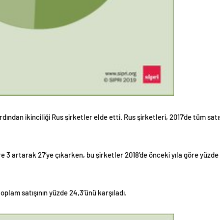
ından ikinciliği Rus şirketler elde etti. Rus şirketleri, 2017’de tüm satı
öre 3 artarak 27’ye çıkarken, bu şirketler 2018’de önceki yıla göre yüzd
 toplam satışının yüzde 24,3’ünü karşıladı.