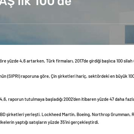
AŞ ilk 100’de
öre yüzde 4,6 artarken, Türk firmaları, 2017’de girdiği başlıca 100 silah ü
n (SIPRI) raporuna göre, Çin şirketleri hariç, sektördeki en büyük 100 
4,6, raporun tutulmaya başladığı 2002’den itibaren yüzde 47 daha fazla
na ABD şirketleri yerleşti. Lockheed Martin, Boeing, Northrop Grumman
lkelerin yaptığı satışların yüzde 35’ini gerçekleştirdi.