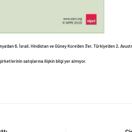
ya’dan 6, İsrail, Hindistan ve Güney Kore’den 3’er, Türkiye’den 2, Avus
rketlerinin satışlarına ilişkin bilgi yer almıyor.
ttı
Çi