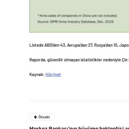
Listede ABD’den 43, Avrupa’dan 27, Rusya’dan 10, Japon
Raporda, güvenilir olmayan istatistikler nedeniyle Çin şi
Kaynak:
Hürriyet
Önceki
Merkez Bankası’nın büyüme beklentisi ar