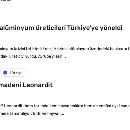
alüminyum üreticileri Türkiye’ye yöneldi
üminyum krizini tetikledi Enerji krizinin alüminyum üzerindeki baskısı ar
daki üreticiyi vurdu. Avrupa’yı esir…
türkiye
 madeni Leonardit
r? Leonardit, hem tarımda hem hayvancılıkta hem de endüstriyel sanay
nede tamamlıyor. Bitki ve hayvan…