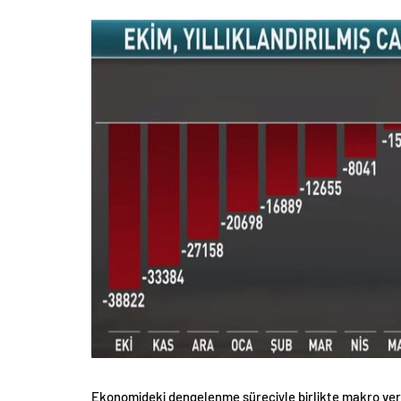
Ekonomideki dengelenme süreciyle birlikte makro veri