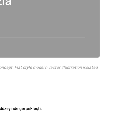
zla
ncept. Flat style modern vector illustration isolated
r düzeyinde gerçekleşti.