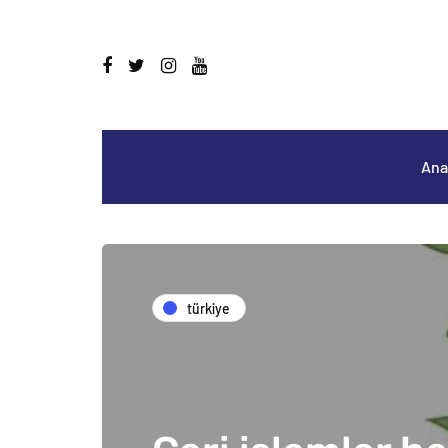
Ana
türkiye