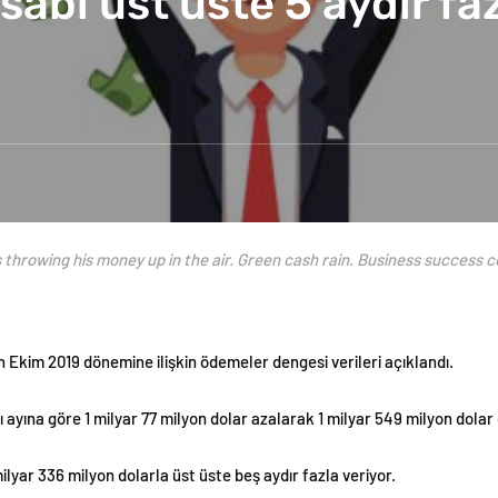
sabı üst üste 5 aydır fa
throwing his money up in the air. Green cash rain. Business success co
Ekim 2019 dönemine ilişkin ödemeler dengesi verileri açıklandı.
ı ayına göre 1 milyar 77 milyon dolar azalarak 1 milyar 549 milyon dola
ilyar 336 milyon dolarla üst üste beş aydır fazla veriyor.