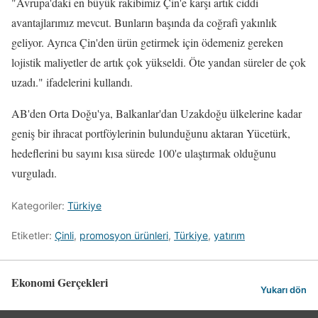
"Avrupa'daki en büyük rakibimiz Çin'e karşı artık ciddi
avantajlarımız mevcut. Bunların başında da coğrafi yakınlık
geliyor. Ayrıca Çin'den ürün getirmek için ödemeniz gereken
lojistik maliyetler de artık çok yükseldi. Öte yandan süreler de çok
uzadı." ifadelerini kullandı.
AB'den Orta Doğu'ya, Balkanlar'dan Uzakdoğu ülkelerine kadar
geniş bir ihracat portföylerinin bulunduğunu aktaran Yücetürk,
hedeflerini bu sayını kısa sürede 100'e ulaştırmak olduğunu
vurguladı.
Kategoriler:
Türkiye
Etiketler:
Çinli
,
promosyon ürünleri
,
Türkiye
,
yatırım
Ekonomi Gerçekleri
Yukarı dön