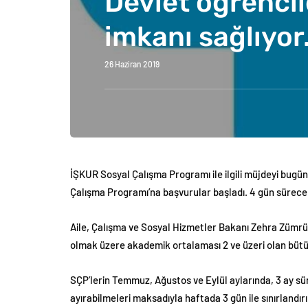
Devlet öğrencil
imkanı sağlıyor
26 Haziran 2019
İŞKUR Sosyal Çalışma Programı ile ilgili müjdeyi bugü
Çalışma Programı’na başvurular başladı. 4 gün sürec
Aile, Çalışma ve Sosyal Hizmetler Bakanı Zehra Zümrü
olmak üzere akademik ortalaması 2 ve üzeri olan bütün
SÇP’lerin Temmuz, Ağustos ve Eylül aylarında, 3 ay s
ayırabilmeleri maksadıyla haftada 3 gün ile sınırlandırıld