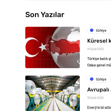
Son Yazılar
türkiye
Küresel k
14 Eylül 2022
Türkiye batılı 
Odası genel m
türkiye
Avrupalı 
13 Eylül 2022
Enerji krizi al