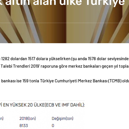
altın alan ülke Türkiye
atı 1282 dolardan 1517 dolara yükselirken (şu anda 1578 dolar seviyesind
ın Talebi Trendleri 2019’ raporuna göre merkez bankaları geçen yıl toplam
z bankası ise 159 tonla Türkiye Cumhuriyeti Merkez Bankası (TCMB) old