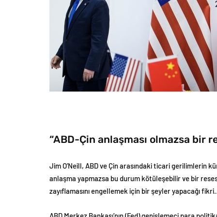
“ABD-Çin anlaşması olmazsa bir res
Jim O’Neill, ABD ve Çin arasındaki ticari gerilimlerin
anlaşma yapmazsa bu durum kötüleşebilir ve bir resesyo
zayıflamasını engellemek için bir şeyler yapacağı fikr
ABD Merkez Bankası’nın (Fed) genişlemeci para politik