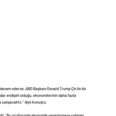
rı devam ederse, ABD Başkanı Donald Trump Çin ile bir
dar endişeli olduğu, ekonomilerinin daha fazla
 çalışacaktır.” diye konuştu.
’Neill, “Bu yıl dünyada ekonomik yavaşlamaya rağmen