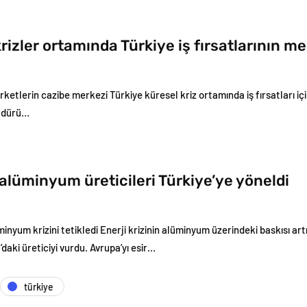
rizler ortamında Türkiye iş fırsatlarının me
şirketlerin cazibe merkezi Türkiye küresel kriz ortamında iş fırsatları içi
üdürü…
alüminyum üreticileri Türkiye’ye yöneldi
üminyum krizini tetikledi Enerji krizinin alüminyum üzerindeki baskısı ar
daki üreticiyi vurdu. Avrupa’yı esir…
türkiye