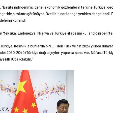
 “Basite indirgenmiş, genel ekonomik gözlemlerin tersine Türkiye, geçen
ilde geride bırakmış görünüyor. Özellikle cari denge yeniden dengelendi
elerini kullandı.
i (Meksika, Endonezya, Nijerya ve Türkiye) ifadesini kullandığını belirt
 Türkiye, kesinlikle bunlarda biri… Fiilen Türkiye’nin 2023 yılında düny
sinde (2030-2040) Türkiye doğru şeyleri yaparsa şansı var. Nüfusu Türk
 (ilk 10’da) olabilir.”