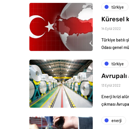
türkiye
Küresel k
14 Eylül 2022
Türkiye batılı 
Odası genel m
türkiye
Avrupalı 
13 Eylül 2022
Enerji krizi al
çıkması Avrupa’
enerji