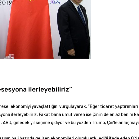
esyona ilerleyebiliriz”
 küresel ekonomiyi yavaşlattığını vurgulayarak, “Eğer ticaret yaptırımla
na ilerleyebiliriz. Fakat bana umut veren ise Çin’in de en az benim ka
i… ABD, gelecek yıl seçime gidiyor ve bu yüzden Trump, Çin’le anlaşmaya
asının hali hazırda gelişen ekonomileri olumlu etkilediği ifade eden O