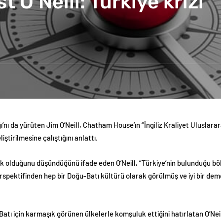
t O’Neill: Türkiye krizi
 da yürüten Jim O’Neill, Chatham House’ın “İngiliz Kraliyet Uluslararas
iştirilmesine çalıştığını anlattı.
ık olduğunu düşündüğünü ifade eden O’Neill, “Türkiye’nin bulunduğu böl
 perspektifinden hep bir Doğu-Batı kültürü olarak görülmüş ve iyi bir de
i Batı için karmaşık görünen ülkelerle komşuluk ettiğini hatırlatan O’Ne