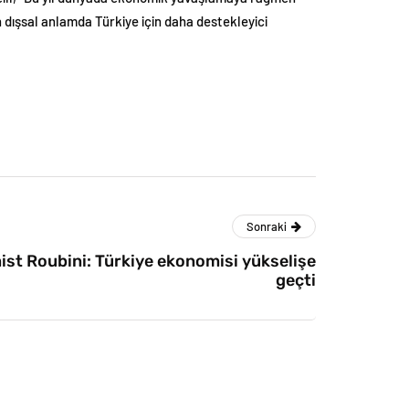
n dışsal anlamda Türkiye için daha destekleyici
Sonraki
st Roubini: Türkiye ekonomisi yükselişe
geçti