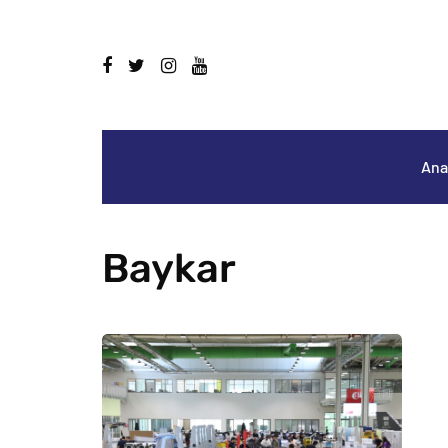
Ana
Baykar