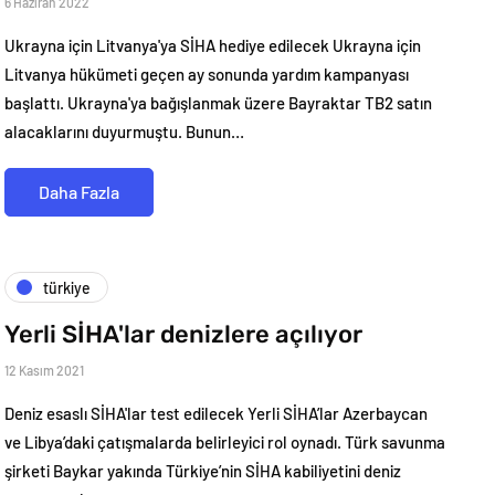
6 Haziran 2022
Ukrayna için Litvanya'ya SİHA hediye edilecek Ukrayna için
Litvanya hükümeti geçen ay sonunda yardım kampanyası
başlattı. Ukrayna'ya bağışlanmak üzere Bayraktar TB2 satın
alacaklarını duyurmuştu. Bunun…
Daha Fazla
türkiye
Yerli SİHA'lar denizlere açılıyor
12 Kasım 2021
Deniz esaslı SİHA'lar test edilecek Yerli SİHA’lar Azerbaycan
ve Libya’daki çatışmalarda belirleyici rol oynadı. Türk savunma
şirketi Baykar yakında Türkiye’nin SİHA kabiliyetini deniz