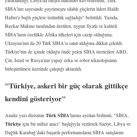
yararlandığı, Libya'da meşru hükümet kuvvetlerinin, Türk
SİHA'ları sayesinde gayrimeşru silahlı güçlerin lideri Halife
Hafter'e bağlı güçlere üstünlük sağladığı" belirtildi. Yazıda,
Baykar Makine tarafından üretilen, uygun fiyatlı ve kaliteli
SİHA'ların özellikle Afrika ülkeleri için cazip olduğuna,
Ukrayna'nın da 20 Türk SİHA'sı satın aldığına dikkat çekildi.
Türkiye'nin de içinde olduğu önde gelen SİHA üreticileri ABD,
Çin, İsrail ve Rusya'nın yapay zeka ve robot teknolojisinin
birleştirilmesi üzerinde çalıştığı aktarıldı.
"Türkiye, askeri bir güç olarak gittikçe
kendini gösteriyor"
Türk SİHA
Analiz yazı dizisinin
'larına ayrılan bölümü, "SİHA,
Türkiye
için bir nüfuz aracı" başlığıyla verilerek Suriye, Libya ve
Dağlık Karabağ’daki başarılı performansların SİHA satışlarını