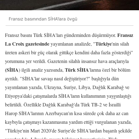
Fransız basınından SİHA'lara övgü
Fransız
Fransız basını Türk SİHA'ları gündeminden düşürmüyor.
La Croix gazetesinde
Türkiye
yayımlanan analizde, "
'nin silah
üreten askeri bir güç olarak gittikçe kendini daha fazla gösterdiği"
yorumuna yer verildi. Gazetenin silahlı insansız hava araçlarıyla
(SİHA
Türk SİHA
) ilgili analiz yazısında,
'larına özel bir bölüm
ayrıldı. "SİHA'lar savaşı nasıl değiştiriyor?" başlığıyla dün
yayımlanan yazıda, Ukrayna, Suriye, Libya, Dağlık Karabağ ve
Etiyopya'daki çatışmalarda SİHA'ların kullanımının yaygınlaştığı
belirtildi. Özellikle Dağlık Karabağ'da Türk TB-2 ve İsrailli
Harop SİHA'larının Azerbaycan'ın kısa sürede çok daha az can
kaybıyla çatışmayı kazanmasına yardım ettiği vurgulanan yazıda,
"Türkiye'nin Mart 2020'de Suriye'de SİHA'lardan başarılı şekilde