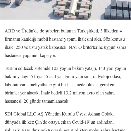
ABD ve Ürdün’de de şubeleri bulunan Türk şirketi, 3 ülkeden 4
firmanın katıldığı mobil hastane yapımı ihalesini aldı. Söz konusu
ihale, 250 ve üstü yatak kapasiteli, NATO kriterlerine uygun sahra
hastanesi yapımını kapsıyor.
Teslim edilecek sistemde 103 yoğun bakım yatağı, 143 yarı yoğun
bakım yatağı, 5 triyaj, 5 acil yatağının yanı sıra, radyoloji odası,
laboratuvar, ameliyathane gibi bir hastanede olması gereken
birimler yer alacak. İhale bedeli 13,2 milyon avro olan sahra
hastanesi, 20 günde tamamlanacak.
SDI Global LLC AŞ Yönetim Kurulu Üyesi Adnan Çolak,
dünyada ilk kez Çin’de ortaya çıkan Covid-19’un ardından,
yaklaşık 10 yıldır sürekli olarak geliştirdikleri mobil-sahra hastane