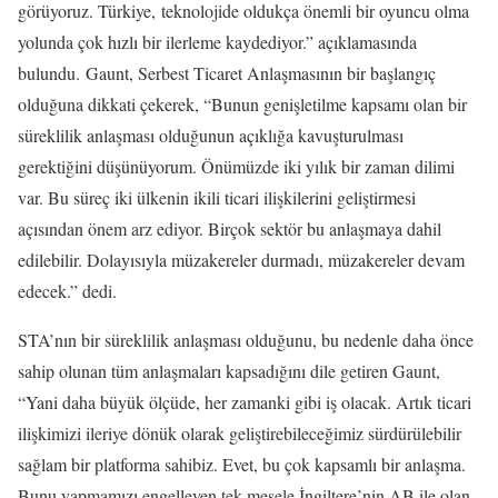
görüyoruz. Türkiye, teknolojide oldukça önemli bir oyuncu olma
yolunda çok hızlı bir ilerleme kaydediyor.” açıklamasında
bulundu. Gaunt, Serbest Ticaret Anlaşmasının bir başlangıç
olduğuna dikkati çekerek, “Bunun genişletilme kapsamı olan bir
süreklilik anlaşması olduğunun açıklığa kavuşturulması
gerektiğini düşünüyorum. Önümüzde iki yılık bir zaman dilimi
var. Bu süreç iki ülkenin ikili ticari ilişkilerini geliştirmesi
açısından önem arz ediyor. Birçok sektör bu anlaşmaya dahil
edilebilir. Dolayısıyla müzakereler durmadı, müzakereler devam
edecek.” dedi.
STA’nın bir süreklilik anlaşması olduğunu, bu nedenle daha önce
sahip olunan tüm anlaşmaları kapsadığını dile getiren Gaunt,
“Yani daha büyük ölçüde, her zamanki gibi iş olacak. Artık ticari
ilişkimizi ileriye dönük olarak geliştirebileceğimiz sürdürülebilir
sağlam bir platforma sahibiz. Evet, bu çok kapsamlı bir anlaşma.
Bunu yapmamızı engelleyen tek mesele İngiltere’nin AB ile olan