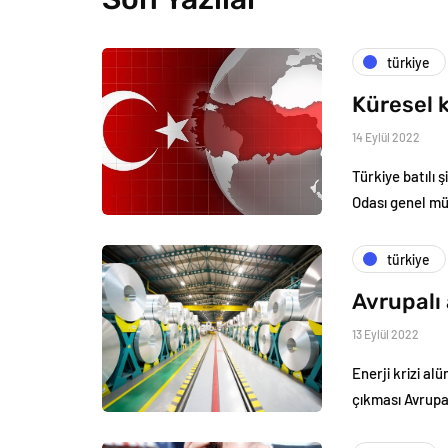
türkiye
Küresel k
14 Eylül 2022
Türkiye batılı 
Odası genel m
türkiye
Avrupalı 
13 Eylül 2022
Enerji krizi al
çıkması Avrupa’