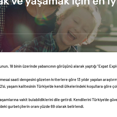
ak ve yaşamak için en iy
unun, 18 binin üzerinde yabancının görüşünü alarak yaptığı “Expat Expl
mesai saati dengesini gözeten kriterlere göre 13 yıldır yapılan araştırm
’si, yaşam kalitesinin Türkiye’de kendi ülkelerindeki koşullara göre çok
aşamlarına vakit bulabildiklerini dile getirdi. Kendilerini Türkiye’de gü
deki gurbetçilerin oranı yüzde 69 olarak belirlendi.