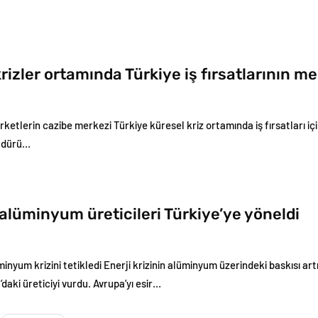
rizler ortamında Türkiye iş fırsatlarının me
şirketlerin cazibe merkezi Türkiye küresel kriz ortamında iş fırsatları içi
üdürü…
alüminyum üreticileri Türkiye’ye yöneldi
üminyum krizini tetikledi Enerji krizinin alüminyum üzerindeki baskısı ar
daki üreticiyi vurdu. Avrupa’yı esir…