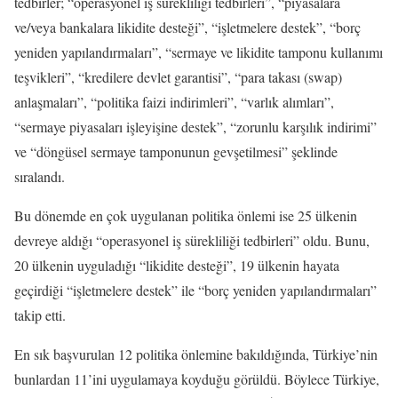
tedbirler; “operasyonel iş sürekliliği tedbirleri”, “piyasalara
ve/veya bankalara likidite desteği”, “işletmelere destek”, “borç
yeniden yapılandırmaları”, “sermaye ve likidite tamponu kullanımı
teşvikleri”, “kredilere devlet garantisi”, “para takası (swap)
anlaşmaları”, “politika faizi indirimleri”, “varlık alımları”,
“sermaye piyasaları işleyişine destek”, “zorunlu karşılık indirimi”
ve “döngüsel sermaye tamponunun gevşetilmesi” şeklinde
sıralandı.
Bu dönemde en çok uygulanan politika önlemi ise 25 ülkenin
devreye aldığı “operasyonel iş sürekliliği tedbirleri” oldu. Bunu,
20 ülkenin uyguladığı “likidite desteği”, 19 ülkenin hayata
geçirdiği “işletmelere destek” ile “borç yeniden yapılandırmaları”
takip etti.
En sık başvurulan 12 politika önlemine bakıldığında, Türkiye’nin
bunlardan 11’ini uygulamaya koyduğu görüldü. Böylece Türkiye,