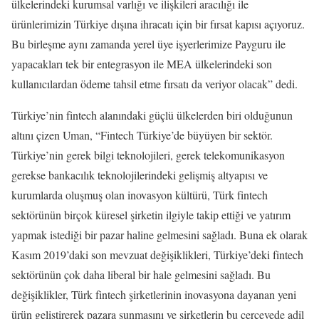
ülkelerindeki kurumsal varlığı ve ilişkileri aracılığı ile
ürünlerimizin Türkiye dışına ihracatı için bir fırsat kapısı açıyoruz.
Bu birleşme aynı zamanda yerel üye işyerlerimize Payguru ile
yapacakları tek bir entegrasyon ile MEA ülkelerindeki son
kullanıcılardan ödeme tahsil etme fırsatı da veriyor olacak” dedi.
Türkiye’nin fintech alanındaki güçlü ülkelerden biri olduğunun
altını çizen Uman, “Fintech Türkiye’de büyüyen bir sektör.
Türkiye’nin gerek bilgi teknolojileri, gerek telekomunikasyon
gerekse bankacılık teknolojilerindeki gelişmiş altyapısı ve
kurumlarda oluşmuş olan inovasyon kültürü, Türk fintech
sektörünün birçok küresel şirketin ilgiyle takip ettiği ve yatırım
yapmak istediği bir pazar haline gelmesini sağladı. Buna ek olarak
Kasım 2019’daki son mevzuat değişiklikleri, Türkiye’deki fintech
sektörünün çok daha liberal bir hale gelmesini sağladı. Bu
değişiklikler, Türk fintech şirketlerinin inovasyona dayanan yeni
ürün geliştirerek pazara sunmasını ve şirketlerin bu çerçevede adil