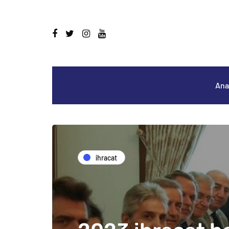
Ana
i̇hracat