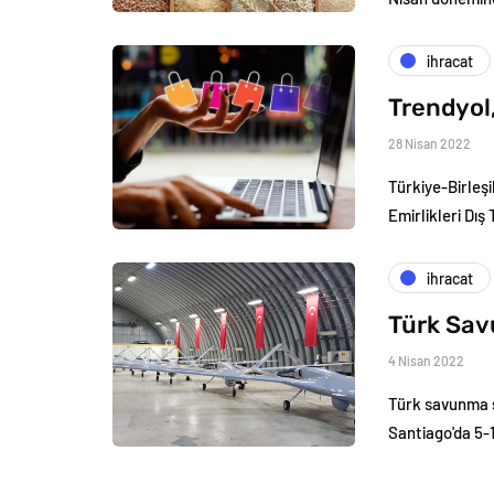
i̇hracat
Trendyol,
28 Nisan 2022
Türkiye-Birleş
Emirlikleri Dı
i̇hracat
Türk Sav
4 Nisan 2022
Türk savunma sa
Santiago'da 5-