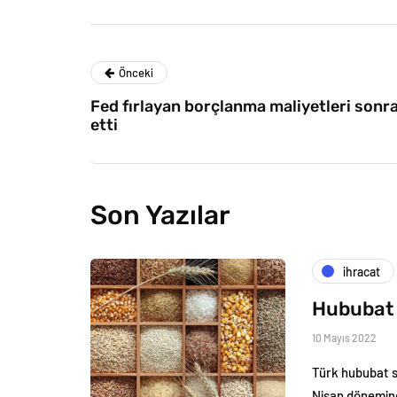
Önceki
Fed fırlayan borçlanma maliyetleri sonr
etti
Son Yazılar
i̇hracat
Hububat 
10 Mayıs 2022
Türk hububat se
Nisan dönemind