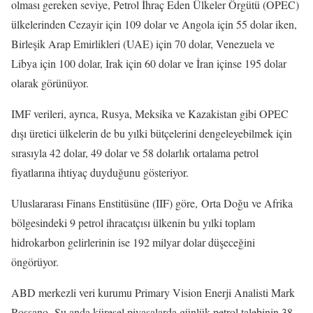
olması gereken seviye, Petrol İhraç Eden Ülkeler Örgütü (OPEC)
ülkelerinden Cezayir için 109 dolar ve Angola için 55 dolar iken,
Birleşik Arap Emirlikleri (UAE) için 70 dolar, Venezuela ve
Libya için 100 dolar, Irak için 60 dolar ve İran içinse 195 dolar
olarak görünüyor.
IMF verileri, ayrıca, Rusya, Meksika ve Kazakistan gibi OPEC
dışı üretici ülkelerin de bu yılki bütçelerini dengeleyebilmek için
sırasıyla 42 dolar, 49 dolar ve 58 dolarlık ortalama petrol
fiyatlarına ihtiyaç duyduğunu gösteriyor.
Uluslararası Finans Enstitüsüne (IIF) göre, Orta Doğu ve Afrika
bölgesindeki 9 petrol ihracatçısı ülkenin bu yılki toplam
hidrokarbon gelirlerinin ise 192 milyar dolar düşeceğini
öngörüyor.
ABD merkezli veri kurumu Primary Vision Enerji Analisti Mark
Rossano, Şu anda küresel piyasalarda günlük petrol talebinin 38