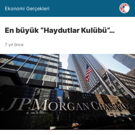
Ekonomi Gerçekleri
En büyük “Haydutlar Kulübü”…
7 yıl önce