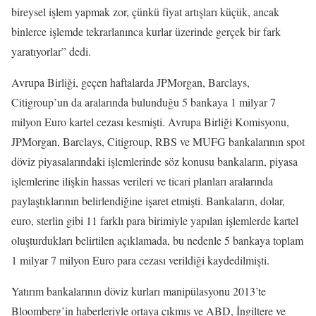
bireysel işlem yapmak zor, çünkü fiyat artışları küçük, ancak
binlerce işlemde tekrarlanınca kurlar üzerinde gerçek bir fark
yaratıyorlar” dedi.
Avrupa Birliği, geçen haftalarda JPMorgan, Barclays,
Citigroup’un da aralarında bulunduğu 5 bankaya 1 milyar 7
milyon Euro kartel cezası kesmişti. Avrupa Birliği Komisyonu,
JPMorgan, Barclays, Citigroup, RBS ve MUFG bankalarının spot
döviz piyasalarındaki işlemlerinde söz konusu bankaların, piyasa
işlemlerine ilişkin hassas verileri ve ticari planları aralarında
paylaştıklarının belirlendiğine işaret etmişti. Bankaların, dolar,
euro, sterlin gibi 11 farklı para birimiyle yapılan işlemlerde kartel
oluşturdukları belirtilen açıklamada, bu nedenle 5 bankaya toplam
1 milyar 7 milyon Euro para cezası verildiği kaydedilmişti.
Yatırım bankalarının döviz kurları manipülasyonu 2013’te
Bloomberg’in haberleriyle ortaya çıkmış ve ABD, İngiltere ve