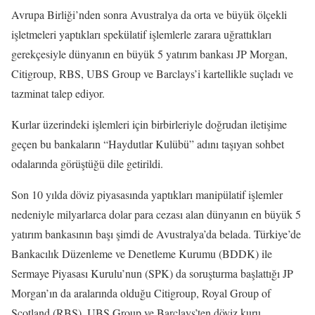
Avrupa Birliği’nden sonra Avustralya da orta ve büyük ölçekli
işletmeleri yaptıkları spekülatif işlemlerle zarara uğrattıkları
gerekçesiyle dünyanın en büyük 5 yatırım bankası JP Morgan,
Citigroup, RBS, UBS Group ve Barclays’i kartellikle suçladı ve
tazminat talep ediyor.
Kurlar üzerindeki işlemleri için birbirleriyle doğrudan iletişime
geçen bu bankaların “Haydutlar Kulübü” adını taşıyan sohbet
odalarında görüştüğü dile getirildi.
Son 10 yılda döviz piyasasında yaptıkları manipülatif işlemler
nedeniyle milyarlarca dolar para cezası alan dünyanın en büyük 5
yatırım bankasının başı şimdi de Avustralya’da belada. Türkiye’de
Bankacılık Düzenleme ve Denetleme Kurumu (BDDK) ile
Sermaye Piyasası Kurulu’nun (SPK) da soruşturma başlattığı JP
Morgan’ın da aralarında olduğu Citigroup, Royal Group of
Scotland (RBS), UBS Group ve Barclays’ten döviz kuru