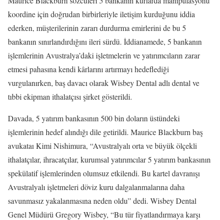
Maurice Blackburn sözcüleri 5 bankanın kurlarda manipülasyonu
koordine için doğrudan birbirleriyle iletişim kurduğunu iddia
ederken, müşterilerinin zararı durdurma emirlerini de bu 5
bankanın sınırlandırdığını ileri sürdü. İddianamede, 5 bankanın
işlemlerinin Avustralya’daki işletmelerin ve yatırımcıların zarar
etmesi pahasına kendi kârlarını artırmayı hedeflediği
vurgulanırken, baş davacı olarak Wisbey Dental adlı dental ve
tıbbi ekipman ithalatçısı şirket gösterildi.
Davada, 5 yatırım bankasının 500 bin doların üstündeki
işlemlerinin hedef alındığı dile getirildi. Maurice Blackburn baş
avukataı Kimi Nishimura, “Avustralyalı orta ve büyük ölçekli
ithalatçılar, ihracatçılar, kurumsal yatırımcılar 5 yatırım bankasının
spekülatif işlemlerinden olumsuz etkilendi. Bu kartel davranışı
Avustralyalı işletmeleri döviz kuru dalgalanmalarına daha
savunmasız yakalanmasına neden oldu” dedi. Wisbey Dental
Genel Müdürü Gregory Wisbey, “Bu tür fiyatlandırmaya karşı