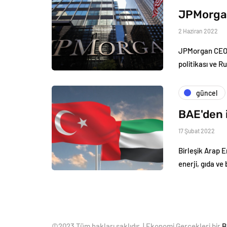
JPMorgan
2 Haziran 2022
JPMorgan CEO's
politikası ve R
güncel
BAE'den 
17 Şubat 2022
Birleşik Arap E
enerji, gıda ve
©2023 Tüm hakları saklıdır. | Ekonomi Gerçekleri bir
B