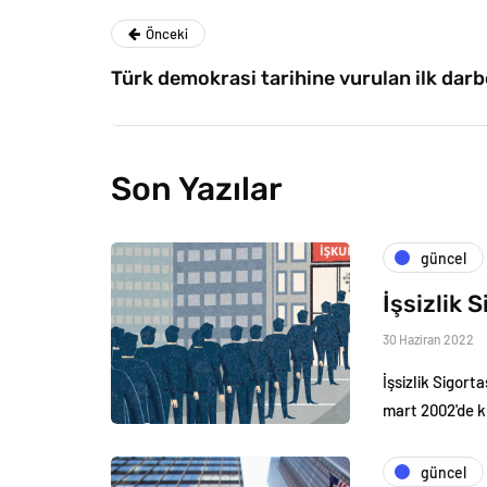
Önceki
Türk demokrasi tarihine vurulan ilk darb
Son Yazılar
güncel
İşsizlik 
30 Haziran 2022
İşsizlik Sigort
mart 2002'de ku
güncel