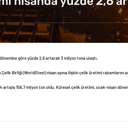
mi nisanda yüzde 2,6 ar
ı dönemine göre yüzde 2,6 artarak 3 milyon tona ulaştı.
elik Birliği (WorldSteel) nisan ayına ilişkin çelik üretimi rakamlarını a
4 artışla 156,7 milyon ton oldu. Küresel çelik üretimi, ocak-nisan dön