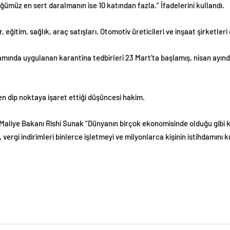
müz en sert daralmanın ise 10 katından fazla.” İfadelerini kullandı.
ğitim, sağlık, araç satışları. Otomotiv üreticileri ve inşaat şirketleri 
ında uygulanan karantina tedbirleri 23 Mart’ta başlamış, nisan ayında 
en dip noktaya işaret ettiği düşüncesi hakim.
Maliye Bakanı Rishi Sunak “Dünyanın birçok ekonomisinde olduğu gibi k
ergi indirimleri binlerce işletmeyi ve milyonlarca kişinin istihdamını ku