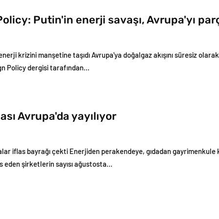
olicy: Putin'in enerji savaşı, Avrupa'yı par
enerji krizini manşetine taşıdı Avrupa'ya doğalgaz akışını süresiz ola
gn Policy dergisi tarafından…
gası Avrupa'da yayılıyor
lar iflas bayrağı çekti Enerjiden perakendeye, gıdadan gayrimenkule ka
las eden şirketlerin sayısı ağustosta…