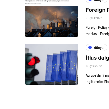
Foreign P
21 Eylül 2022
Foreign Policy 
merkezli Forei
dünya
İflas dal
19 Eylül 2022
Avrupa'da firma
İngiltere'de if