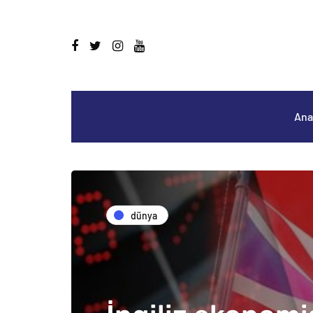
Ana
dünya