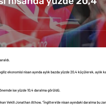
si nisanda yüzde 20,4
araldı.
e, İngiliz ekonomisi nisan ayında aylık bazda yüzde 20,4 küçülerek, aylık 
 dönemde ise yüzde 10,4 daralma görüldü.
aşkan Vekili Jonathan Athow, “İngiltere’de nisan ayındaki daralma bu z