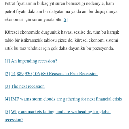
Petrol fiyatlarının birkaç yıl süren belirsizliği nedeniyle, ham
petrol fiyatındaki ani bir dalgalanma ya da ani bir düşüş dünya
ekonomisi için sorun yaratabilir.
[5]
Küresel ekonomide durgunluk havası sezilse de, tüm bu karışık
tablo bir istikrarsızlık tablosu çizse de, küresel ekonomi sistemi
artık bu tarz tehditler için çok daha dayanıklı bir pozisyonda.
[1]
An impending recession?
[2]
14,889,930,106,680 Reasons to Fear Recession
[3]
The next recession
[4]
IMF warns storm clouds are gathering for next financial crisis
[5]
Why are markets falling, and are we heading for global
recession?