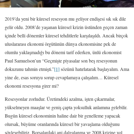
2019’da yeni bir küresel resesyon mu geliyor endişesi sık sık dile
gelir oldu. 2008’de yaşanan küresel krizin üstünden geçen zaman
içinde belli dönemler küresel tehditlerle karşılaşıldı. Ancak birçok
uluslararası ekonomi örgütünün dünya ekonomisine pek de
olumlu yaklaşmadığı bu dönemi tarif ederken, ünlü ekonomist
Paul Samuelson’un “Geçmişte piyasalar son beş resesyonun
dokuzunu tahmin etmişti.”
[1]
sözünü hatırlatarak başlayalım. Ama
yine de, esas soruyu sorup cevaplamaya çalışalım… Küresel
ekonomi resesyona girer mi?
Resesyonlar zorludur. Üretimdeki azalma, işten çıkarmalar,
yükselmeyen maaşlar ve geniş çapta yoksulluk anlamına gelebilir.
Bugün küresel ekonominin haline dair bir genelleme yapacak
olursak, büyüme oranlarında küresel bir yavaşlama olduğunu
söyleyebiliriz. Borsalardaki ani dalgalanma ve 2008 krizine yol