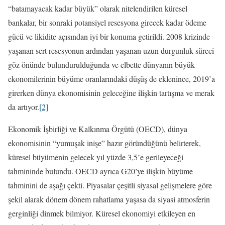
“batamayacak kadar büyük” olarak nitelendirilen küresel
bankalar, bir sonraki potansiyel resesyona girecek kadar ödeme
gücü ve likidite açısından iyi bir konuma getirildi. 2008 krizinde
yaşanan sert resesyonun ardından yaşanan uzun durgunluk süreci
göz önünde bulundurulduğunda ve elbette dünyanın büyük
ekonomilerinin büyüme oranlarındaki düşüş de eklenince, 2019’a
girerken dünya ekonomisinin geleceğine ilişkin tartışma ve merak
da artıyor.
[2]
Ekonomik İşbirliği ve Kalkınma Örgütü (OECD), dünya
ekonomisinin “yumuşak inişe” hazır göründüğünü belirterek,
küresel büyümenin gelecek yıl yüzde 3,5’e gerileyeceği
tahmininde bulundu. OECD ayrıca G20’ye ilişkin büyüme
tahminini de aşağı çekti. Piyasalar çeşitli siyasal gelişmelere göre
şekil alarak dönem dönem rahatlama yaşasa da siyasi atmosferin
gerginliği dinmek bilmiyor. Küresel ekonomiyi etkileyen en