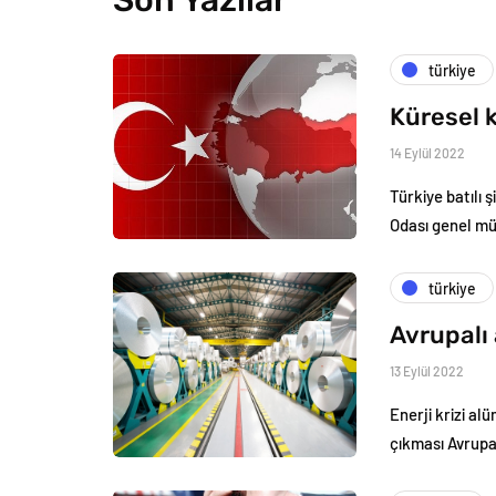
Son Yazılar
türkiye
Küresel k
14 Eylül 2022
Türkiye batılı 
Odası genel m
türkiye
Avrupalı 
13 Eylül 2022
Enerji krizi al
çıkması Avrupa’