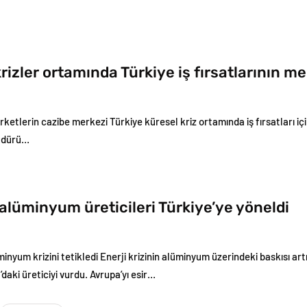
rizler ortamında Türkiye iş fırsatlarının me
şirketlerin cazibe merkezi Türkiye küresel kriz ortamında iş fırsatları içi
üdürü…
alüminyum üreticileri Türkiye’ye yöneldi
üminyum krizini tetikledi Enerji krizinin alüminyum üzerindeki baskısı ar
daki üreticiyi vurdu. Avrupa’yı esir…