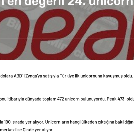
 en değerli 24. unicor
 dolara ABD’li Zynga’ya satışıyla Türkiye ilk unicornuna kavuşmuş oldu.
 sonu itibarıyla dünyada toplam 472 unicorn bulunuyordu. Peak 473. oldu
 190. sırada yer alıyor. Unicornların hangi ülkeden çıktığına bakıldığın
merkezi ise Çin’de yer alıyor.