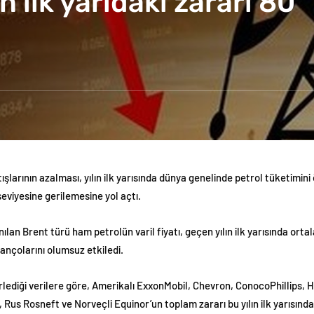
n ilk yarıdaki zararı 80
şlarının azalması, yılın ilk yarısında dünya genelinde petrol tüketimin
seviyesine gerilemesine yol açtı.
ılan Brent türü ham petrolün varil fiyatı, geçen yılın ilk yarısında or
lançolarını olumsuz etkiledi.
rlediği verilere göre, Amerikalı ExxonMobil, Chevron, ConocoPhillips,
, Rus Rosneft ve Norveçli Equinor’un toplam zararı bu yılın ilk yarısında