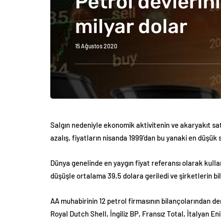
Petrol devlerini
milyar dolar
15 Ağustos 2020
Salgın nedeniyle ekonomik aktivitenin ve akaryakıt satı
azalış, fiyatların nisanda 1999’dan bu yanaki en düşük 
Dünya genelinde en yaygın fiyat referansı olarak kullan
düşüşle ortalama 39,5 dolara geriledi ve şirketlerin bi
AA muhabirinin 12 petrol firmasının bilançolarından de
Royal Dutch Shell, İngiliz BP, Fransız Total, İtalyan Eni