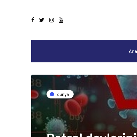
Ana
dünya