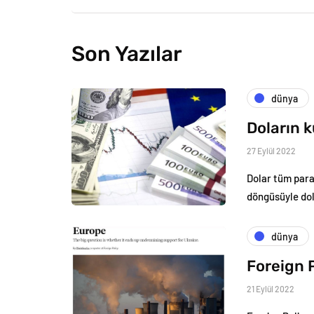
Son Yazılar
dünya
Doların 
27 Eylül 2022
Dolar tüm para 
döngüsüyle dol
dünya
Foreign P
21 Eylül 2022