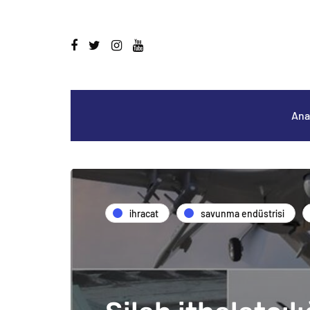
Ana
i̇hracat
savunma endüstrisi