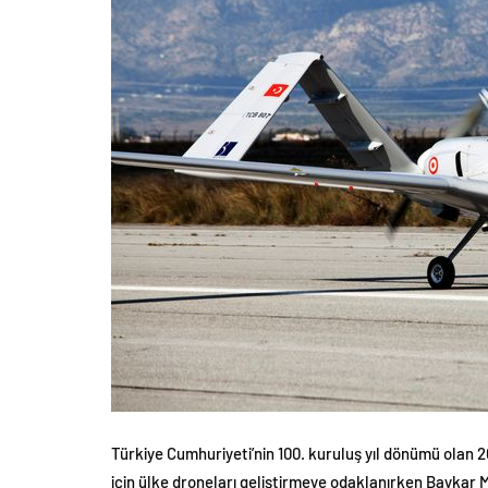
Türkiye Cumhuriyeti’nin 100. kuruluş yıl dönümü olan 20
için ülke droneları geliştirmeye odaklanırken Baykar Ma