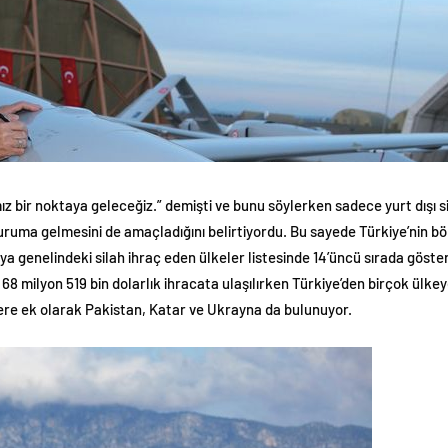
bir noktaya geleceğiz.” demişti ve bunu söylerken sadece yurt dışı si
ruma gelmesini de amaçladığını belirtiyordu. Bu sayede Türkiye’nin b
nya genelindeki silah ihraç eden ülkeler listesinde 14’üncü sırada göst
8 milyon 519 bin dolarlık ihracata ulaşılırken Türkiye’den birçok ülkeye y
ere ek olarak Pakistan, Katar ve Ukrayna da bulunuyor.