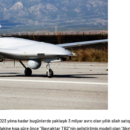
23 yılına kadar bugünlerde yaklaşık 3 milyar avro olan yıllık silah sat
kine kısa süre önce “Bayraktar TB2”nin geliştirilmiş modeli olan “Akıncı