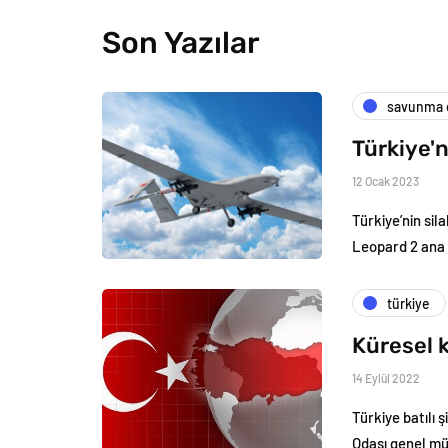
Son Yazılar
savunma e
Türkiye'n
12 Ocak 2023
Türkiye’nin si
Leopard 2 ana
türkiye
Küresel k
14 Eylül 2022
Türkiye batılı 
Odası genel m