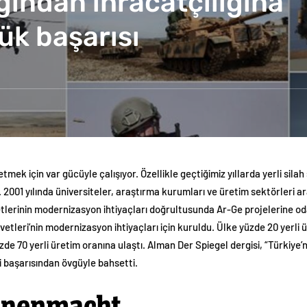
ığından ihracatçılığına
ük başarısı
ek için var gücüyle çalışıyor. Özellikle geçtiğimiz yıllarda yerli silah s
01 yılında üniversiteler, araştırma kurumları ve üretim sektörleri arası
etlerinin modernizasyon ihtiyaçları doğrultusunda Ar-Ge projelerine o
tleri’nin modernizasyon ihtiyaçları için kuruldu. Ülke yüzde 20 yerli
zde 70 yerli üretim oranına ulaştı. Alman Der Spiegel dergisi, “Türkiye
i başarısından övgüyle bahsetti.