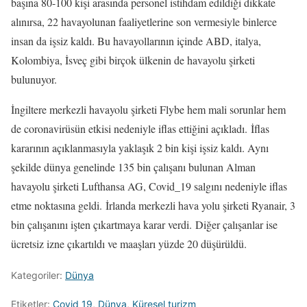
başına 80-100 kişi arasında personel istihdam edildiği dikkate
alınırsa, 22 havayolunan faaliyetlerine son vermesiyle binlerce
insan da işsiz kaldı. Bu havayollarının içinde ABD, italya,
Kolombiya, İsveç gibi birçok ülkenin de havayolu şirketi
bulunuyor.
İngiltere merkezli havayolu şirketi Flybe hem mali sorunlar hem
de coronavirüsün etkisi nedeniyle iflas ettiğini açıkladı.
İflas
kararının açıklanmasıyla yaklaşık 2 bin kişi işsiz kaldı. Aynı
şekilde dünya genelinde 135 bin çalışanı bulunan Alman
havayolu şirketi Lufthansa AG, Covid_19 salgını nedeniyle iflas
etme noktasına geldi.
İrlanda merkezli hava yolu şirketi Ryanair, 3
bin çalışanını işten çıkartmaya karar verdi.
Diğer çalışanlar ise
ücretsiz izne çıkartıldı ve maaşları yüzde 20 düşürüldü.
Kategoriler:
Dünya
Etiketler:
Covid_19
,
Dünya
,
Küresel turizm