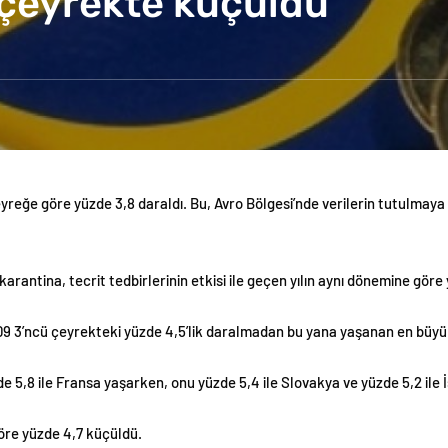
 çeyrekte küçüldü
yreğe göre yüzde 3,8 daraldı. Bu, Avro Bölgesi’nde verilerin tutulmaya
rantina, tecrit tedbirlerinin etkisi ile geçen yılın aynı dönemine göre
009 3’ncü çeyrekteki yüzde 4,5’lik daralmadan bu yana yaşanan en büyü
 5,8 ile Fransa yaşarken, onu yüzde 5,4 ile Slovakya ve yüzde 5,2 ile İ
göre yüzde 4,7 küçüldü.