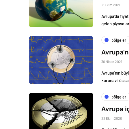
18 Ekim 2021
Avrupa'da fiyat
gelen piyasalar
bölgeler
Avrupa'n
30 Nisan 2021
Avrupa'nın büy
koronavirüs sa
bölgeler
Avrupa iç
22 Ekim 2020