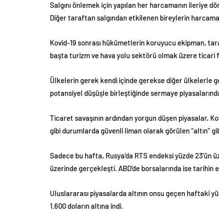
Salgını önlemek için yapılan her harcamanın ileriye d
Diğer taraftan salgından etkilenen bireylerin harcama
Kovid-19 sonrası hükümetlerin koruyucu ekipman, taram
başta turizm ve hava yolu sektörü olmak üzere ticari fa
Ülkelerin gerek kendi içinde gerekse diğer ülkelerle g
potansiyel düşüşle birleştiğinde sermaye piyasalarınd
Ticaret savaşının ardından yorgun düşen piyasalar, Kovi
gibi durumlarda güvenli liman olarak görülen “altın” gib
Sadece bu hafta, Rusya’da RTS endeksi yüzde 23’ün üz
üzerinde gerçekleşti. ABD’de borsalarında ise tarihin
Uluslararası piyasalarda altının onsu geçen haftaki yü
1.600 doların altına indi.