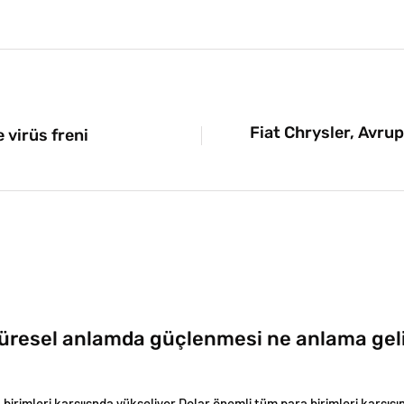
Fiat Chrysler, Avrup
virüs freni
küresel anlamda güçlenmesi ne anlama gel
birimleri karşıısnda yükseliyor Dolar önemli tüm para birimleri karşısınd