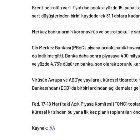
Brent petrolün varil fiyatı ise ocakta yüzde 15, şubatta
sert düşüşlerinden birini kaydederek 31,1 dolara kadar
Merkez bankalarının koronavirüs ve petrol şoku ile sarsı
Çin Merkez Bankası (PBoC), piyasalardaki panik havasını
da indirime gitti. Banka daha sonra piyasaya 400 milyar y
ve yüzde 4,75’e düşüren banka, son olarak zorunlu karş
Virüsün Avrupa ve ABD’ye yayılarak küresel ticarette 
Bankası’ndan (ECB) da birbiri ardından açıklamalar gel
Fed, 17-18 Mart’taki Açık Piyasa Komitesi (FOMC) toplan
küresel krizinden bu yana ilk kez planlı toplantıları önce
Kaynak:
AA