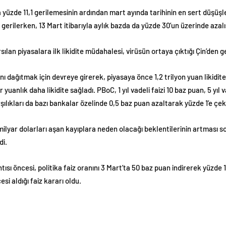
 yüzde 11,1 gerilemesinin ardından mart ayında tarihinin en sert düşüşler
 gerilerken, 13 Mart itibarıyla aylık bazda da yüzde 30’un üzerinde aza
lan piyasalara ilk likidite müdahalesi, virüsün ortaya çıktığı Çin’den ge
 dağıtmak için devreye girerek, piyasaya önce 1,2 trilyon yuan likidite 
uanlık daha likidite sağladı. PBoC, 1 yıl vadeli faizi 10 baz puan, 5 yıl v
ılıkları da bazı bankalar özelinde 0,5 baz puan azaltarak yüzde 1’e çek
milyar dolarları aşan kayıplara neden olacağı beklentilerinin artması
di.
tısı öncesi, politika faiz oranını 3 Mart’ta 50 baz puan indirerek yüzde
si aldığı faiz kararı oldu.