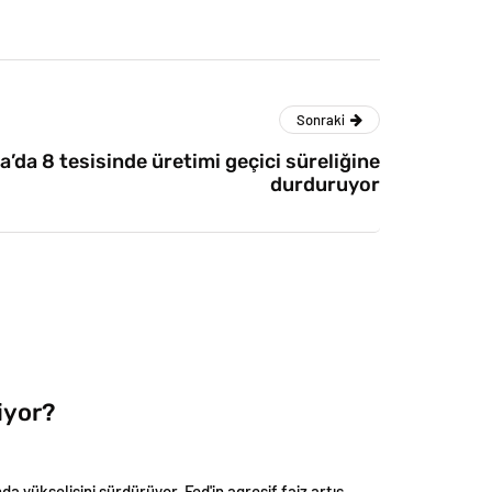
Sonraki
a’da 8 tesisinde üretimi geçici süreliğine
durduruyor
iyor?
a yükselişini sürdürüyor. Fed'in agresif faiz artış