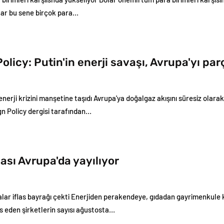
ar bu sene birçok para…
olicy: Putin'in enerji savaşı, Avrupa'yı par
enerji krizini manşetine taşıdı Avrupa'ya doğalgaz akışını süresiz ola
gn Policy dergisi tarafından…
gası Avrupa'da yayılıyor
lar iflas bayrağı çekti Enerjiden perakendeye, gıdadan gayrimenkule ka
las eden şirketlerin sayısı ağustosta…