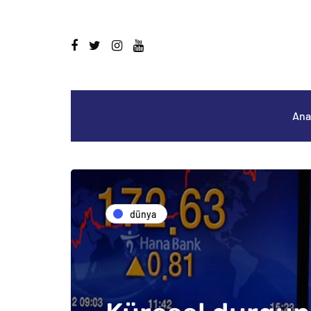
Ana
dünya