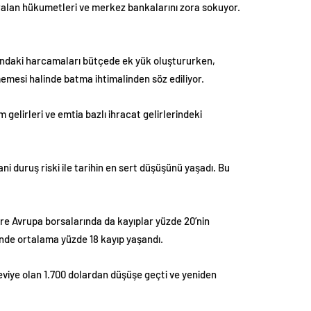
aralan hükumetleri ve merkez bankalarını zora sokuyor.
anındaki harcamaları bütçede ek yük oluştururken,
lmemesi halinde batma ihtimalinden söz ediliyor.
gelirleri ve emtia bazlı ihracat gelirlerindeki
i duruş riski ile tarihin en sert düşüşünü yaşadı. Bu
e Avrupa borsalarında da kayıplar yüzde 20’nin
inde ortalama yüzde 18 kayıp yaşandı.
seviye olan 1.700 dolardan düşüşe geçti ve yeniden