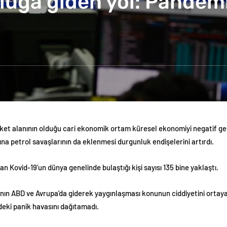
luğa giden yol: Pandemi
ı
eket alanının olduğu cari ekonomik ortam küresel ekonomiyi negatif gel
nına petrol savaşlarının da eklenmesi durgunluk endişelerini artırdı.
n Kovid-19’un dünya genelinde bulaştığı kişi sayısı 135 bine yaklaştı.
lgının ABD ve Avrupa’da giderek yaygınlaşması konunun ciddiyetini or
deki panik havasını dağıtamadı.