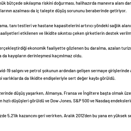
önük bütçede sıkılaşma riskini doğurması, halihazırda manevra alanı d
larının azalması da iç talepte düşüş sorununu beraberinde getiriyor.
a, tanı testleri ve hastane kapasitelerini artırıcı yöndeki sağlık al
aliyetleri etkilenen ve likidite sıkıntısı çeken şirketlerin destek veri
erçekleştirdiği ekonomik faaliyette gözlenen bu daralma, azalan turizm 
a da kayıpların derinleşmesi kaçınılmaz oldu.
d-19 salgını ve petrol şokunun ardından gelişen sermaye girişlerinde an
i varlıklarda da likidite endişeleriyle sert değer kaybı görüldü.
erinde düşüş yaşarken, Almanya, Fransa ve İngiltere başta olmak üzer
 en hızlı düşüşleri görüldü ve Dow Jones, S&P 500 ve Nasdaq endeksler
zde 5,2’lik kazancını geri verirken, Aralık 2012’den bu yana en yüksek 