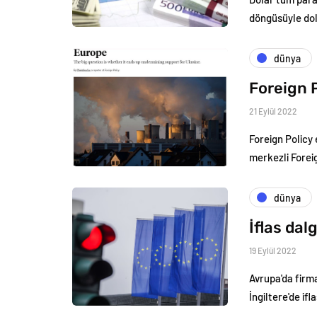
döngüsüyle dol
dünya
Foreign P
21 Eylül 2022
Foreign Policy 
merkezli Forei
dünya
İflas dal
19 Eylül 2022
Avrupa'da firma
İngiltere'de if