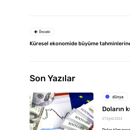
Önceki
Küresel ekonomide büyüme tahminlerine 
Son Yazılar
dünya
Doların 
27 Eylül 2022
Dolar tüm para 