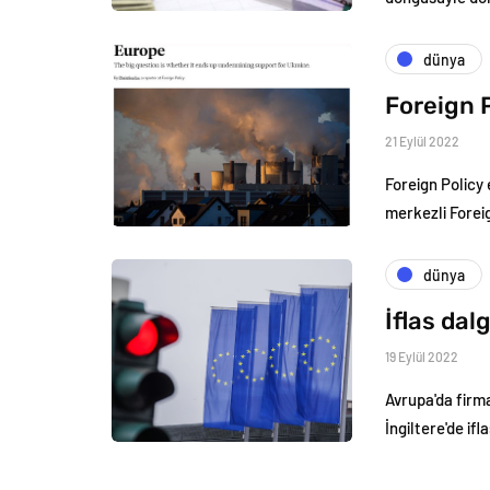
dünya
Foreign P
21 Eylül 2022
Foreign Policy 
merkezli Forei
dünya
İflas dal
19 Eylül 2022
Avrupa'da firma
İngiltere'de if