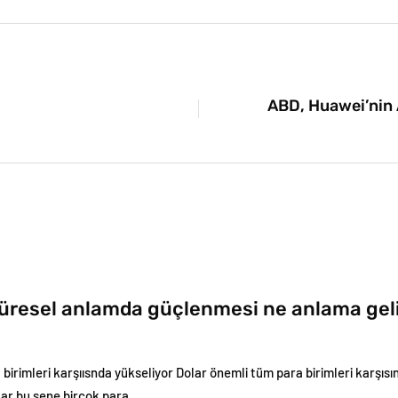
ABD, Huawei’nin 
küresel anlamda güçlenmesi ne anlama gel
birimleri karşıısnda yükseliyor Dolar önemli tüm para birimleri karşısınd
ar bu sene birçok para…