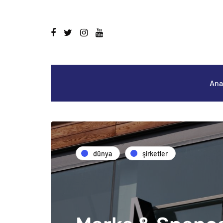
Ana
dünya
şirketler