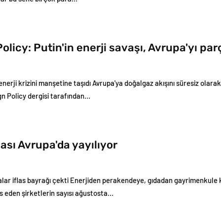
olicy: Putin'in enerji savaşı, Avrupa'yı par
enerji krizini manşetine taşıdı Avrupa'ya doğalgaz akışını süresiz ola
gn Policy dergisi tarafından…
gası Avrupa'da yayılıyor
lar iflas bayrağı çekti Enerjiden perakendeye, gıdadan gayrimenkule ka
las eden şirketlerin sayısı ağustosta…