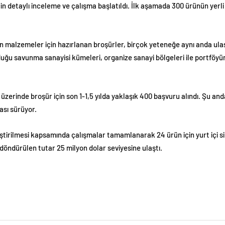
 detaylı inceleme ve çalışma başlatıldı. İlk aşamada 300 ürünün yerli o
len malzemeler için hazırlanan broşürler, birçok yeteneğe aynı anda ul
ğu savunma sanayisi kümeleri, organize sanayi bölgeleri ile portföyünd
zerinde broşür için son 1-1,5 yılda yaklaşık 400 başvuru alındı. Şu and
ası sürüyor.
eştirilmesi kapsamında çalışmalar tamamlanarak 24 ürün için yurt içi sip
e döndürülen tutar 25 milyon dolar seviyesine ulaştı.