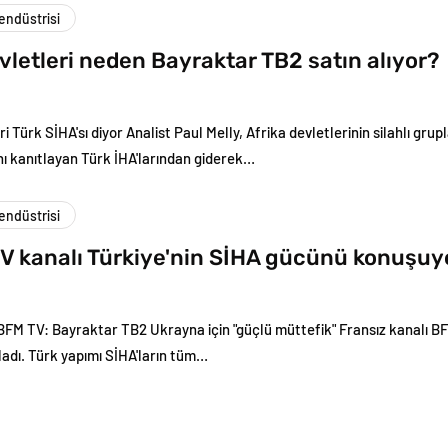
ndüstrisi
vletleri neden Bayraktar TB2 satın alıyor?
ri Türk SİHA'sı diyor Analist Paul Melly, Afrika devletlerinin silahlı gr
ını kanıtlayan Türk İHA'larından giderek…
ndüstrisi
TV kanalı Türkiye'nin SİHA gücünü konuşuy
 BFM TV: Bayraktar TB2 Ukrayna için "güçlü müttefik" Fransız kanalı BF
ladı. Türk yapımı SİHA'ların tüm…