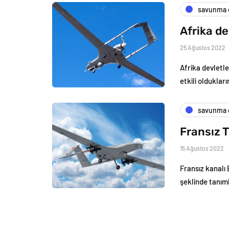
savunma e
Afrika de
25 Ağustos 2022
Afrika devletle
etkili olduklar
savunma e
Fransız 
15 Ağustos 2022
Fransız kanalı
şeklinde tanım