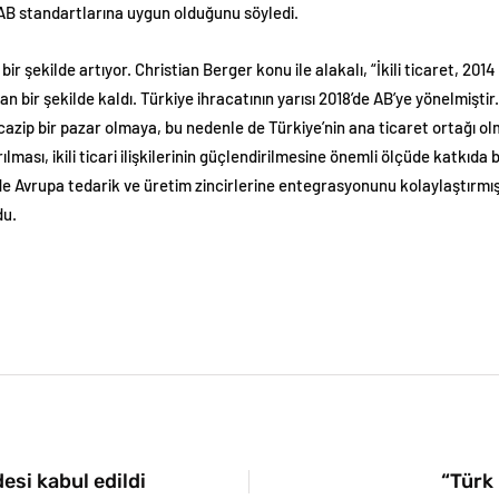
 AB standartlarına uygun olduğunu söyledi.
ı bir şekilde artıyor. Christian Berger konu ile alakalı, “İkili ticaret, 20
ğan bir şekilde kaldı. Türkiye ihracatının yarısı 2018’de AB’ye yönelmiştir
 cazip bir pazar olmaya, bu nedenle de Türkiye’nin ana ticaret ortağı
ması, ikili ticari ilişkilerinin güçlendirilmesine önemli ölçüde katkıda
rde Avrupa tedarik ve üretim zincirlerine entegrasyonunu kolaylaştırmışt
du.
esi kabul edildi
“Türk 