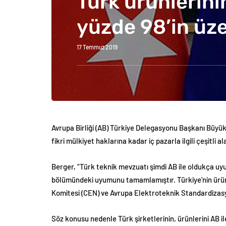
Türk ürünlerin
yüzde 98’in üz
17 Temmuz 2019
Avrupa Birliği (AB) Türkiye Delegasyonu Başkanı Büyüke
fikri mülkiyet haklarına kadar iç pazarla ilgili çeşitl
Berger, “Türk teknik mevzuatı şimdi AB ile oldukça uyu
bölümündeki uyumunu tamamlamıştır. Türkiye’nin ürünl
Komitesi (CEN) ve Avrupa Elektroteknik Standardizasy
Söz konusu nedenle Türk şirketlerinin, ürünlerini AB il