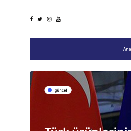
Ana
güncel