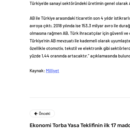
Türkiye’de sanayi sektöründeki üretimin genel olarak
AB ile Türkiye arasındaki ticaretin son 4 yıldır istikrarl
avroya çıktı. 2018 yılında ise 153,3 milyar avro ile dura
olmasına rağmen AB, Türk ihracatçılar için güvenli ve
Türkiye’nin AB mevzuatı ile kademeli olarak uyumlaştırıl
özellikle otomotiv, tekstil ve elektronik gibi sektörle
yüzde 1,44 oranında artacaktır.” açıklamasında bulun
Kaynak:
Milliyet
Önceki
Ekonomi Torba Yasa Teklifinin ilk 17 madd