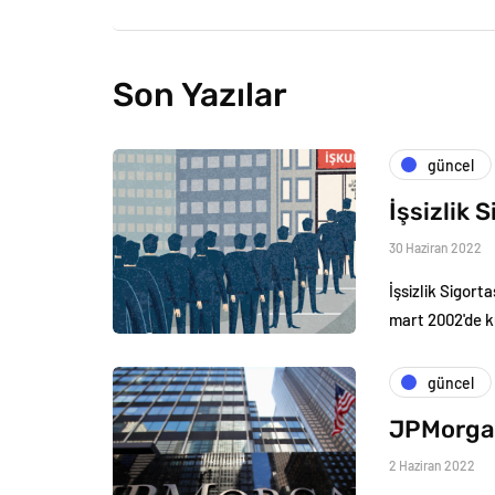
Son Yazılar
güncel
İşsizlik 
30 Haziran 2022
İşsizlik Sigort
mart 2002'de ku
güncel
JPMorgan
2 Haziran 2022