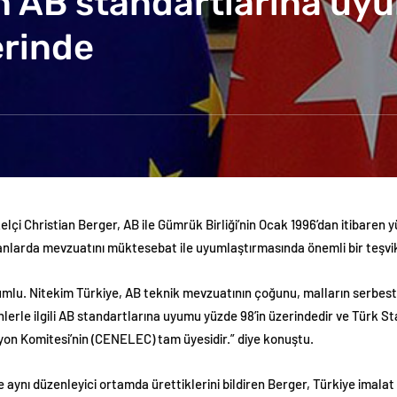
in AB standartlarına uy
erinde
lçi Christian Berger, AB ile Gümrük Birliği’nin Ocak 1996’dan itibaren 
i alanlarda mevzuatını müktesebat ile uyumlaştırmasında önemli bir teşv
mlu. Nitekim Türkiye, AB teknik mevzuatının çoğunu, malların serbest 
erle ilgili AB standartlarına uyumu yüzde 98’in üzerindedir ve Türk S
on Komitesi’nin (CENELEC) tam üyesidir.” diye konuştu.
e aynı düzenleyici ortamda ürettiklerini bildiren Berger, Türkiye imala