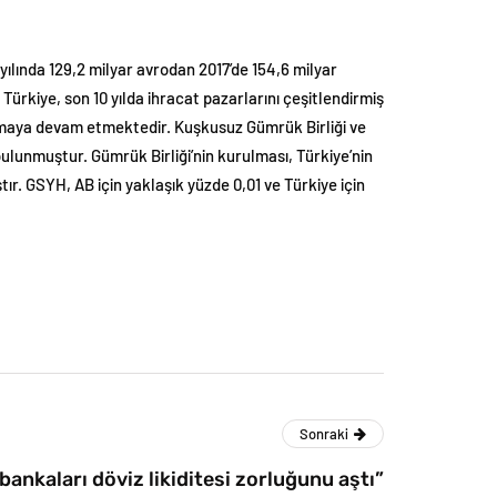
14 yılında 129,2 milyar avrodan 2017’de 154,6 milyar
. Türkiye, son 10 yılda ihracat pazarlarını çeşitlendirmiş
 olmaya devam etmektedir. Kuşkusuz Gümrük Birliği ve
 bulunmuştur. Gümrük Birliği’nin kurulması, Türkiye’nin
ır. GSYH, AB için yaklaşık yüzde 0,01 ve Türkiye için
Sonraki
bankaları döviz likiditesi zorluğunu aştı”