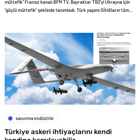
müttefik" Fransız kanalı BFM TV, Bayraktar TB2'yi Ukrayna için
"güçlü müttefik" şeklinde tanımladı. Türk yapımı SİHA'ların tüm…
savunma endüstrisi
Türkiye askeri ihtiyaçlarını kendi